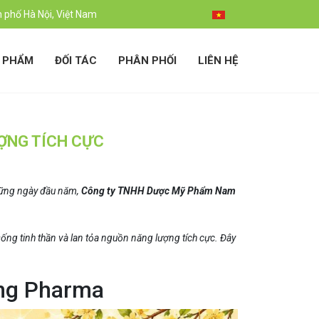
h phố Hà Nội, Việt Nam
 PHẨM
ĐỐI TÁC
PHÂN PHỐI
LIÊN HỆ
ƯỢNG TÍCH CỰC
những ngày đầu năm,
Công ty TNHH Dược Mỹ Phẩm Nam
sống tinh thần và lan tỏa nguồn năng lượng tích cực. Đây
ng Pharma