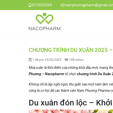
0374533369
namphuongpharm@gmail.co
CHƯƠNG TRÌNH DU XUÂN 2025 –
1:48 pm 25/02/2025
738 views
Mùa xuân là thời điểm của những khởi đầu mới, mang the
Phương – Nacopharrm
tổ chức
chương trình Du Xuân 
Không chỉ là dịp nghỉ ngơi, thư giãn sau một năm làm việ
cũng là cơ hội để các thành viên Nam Phương Pharma c
Du xuân đón lộc – Kh