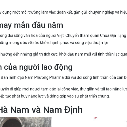
ây dựng một môi trường làm việc đoàn kết, gần gũi, chuyên nghiệp và hiệ
à may mắn đầu năm
rong đời sống văn hóa của người Việt. Chuyến tham quan Chùa Địa Tạng
hững mong ước về sức khỏe, hạnh phúc và công việc thuận lợi.
ớng đến những giá trị tích cực, khởi đầu năm mới với tinh thần lạc qua
n của người lao động
 Ban lãnh đạo Nam Phương Pharma đối với đời sống tinh thần của cán bộ
uyến đi giúp mọi người tạm gác lại công việc, thư giãn và tái tạo năng l
iếp tục phát huy năng lực và đóng góp vào sự phát triển chung.
i Hà Nam và Nam Định