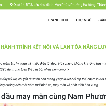
m
Ô số 14, BT3, tiểu khu đô thị Vạn Phúc, Phường Hà Đông, Thàn
TRANG CHỦ
THƯ NGỎ
SẢN
 HÀNH TRÌNH KẾT NỐI VÀ LAN TỎA NĂNG L
o niềm tin, hy vọng và nhiều điều tốt đẹp. Hòa chung không khí rộn ràng 
2025
dành cho toàn thể cán bộ, nhân viên công ty.
c đầy nỗ lực, chuyến du xuân còn mang ý nghĩa kết nối tập thể, chăm lo đời 
ùng hướng đến một năm mới bình an, may mắn và phát triển bền vững.
ởi đầu may mắn cùng Nam Phươ